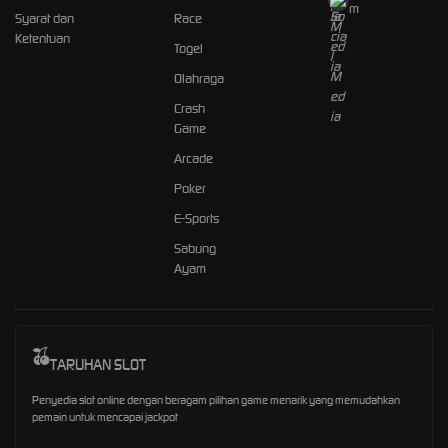
m
Syarat dan
Race
Ketentuan
Togel
Olahraga
Crash
Game
Arcade
Poker
E-Sports
Sabung
Ayam
TARUHAN SLOT
Penyedia slot online dengan beragam pilihan game menarik yang memudahkan
pemain untuk mencapai jackpot