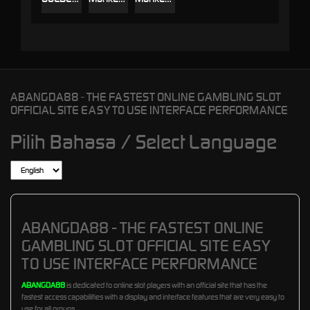
ABANGDA88 - THE FASTEST ONLINE GAMBLING SLOT
OFFICIAL SITE EASY TO USE INTERFACE PERFORMANCE
Pilih Bahasa / Select Language
ABANGDA88 - THE FASTEST ONLINE
GAMBLING SLOT OFFICIAL SITE EASY
TO USE INTERFACE PERFORMANCE
ABANGDA88
is dedicated to online slot players with an official site that has the
fastest access capabilities with a display and interface features that are very easy to
use for all groups.