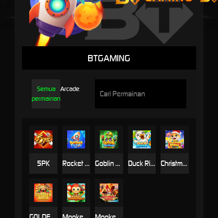
BTGAMING
Semua
Arcade
permainan
5PK
Rocket Crash
Goblin Treasure
Duck River
Christmas Mines
GOLDEN BASIN
Monkey Thunderbolt
Monkey King