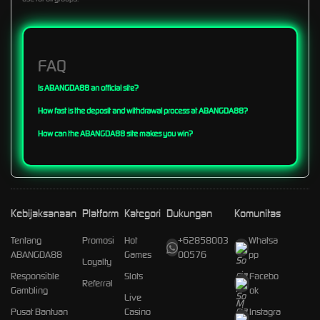
FAQ
Is ABANGDA88 an official site?
How fast is the deposit and withdrawal process at ABANGDA88?
How can the ABANGDA88 site makes you win?
Kebijaksanaan
Platform
Kategori
Dukungan
Komunitas
Tentang
Promosi
Hot
+62858003
Whatsa
ABANGDA88
Games
00576
pp
Loyalty
Responsible
Slots
Facebo
Referral
Gambling
ok
Live
Pusat Bantuan
Casino
Instagra