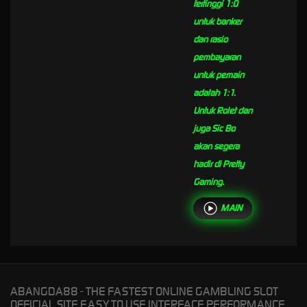
tertinggi 1:0
untuk banker
dan rasio
pembayaran
untuk pemain
adalah 1:1.
Untuk Rolet dan
juga Sic Bo
akan segera
hadir di Pretty
Gaming.
MAIN
ABANGDA88 - THE FASTEST ONLINE GAMBLING SLOT
OFFICIAL SITE EASY TO USE INTERFACE PERFORMANCE