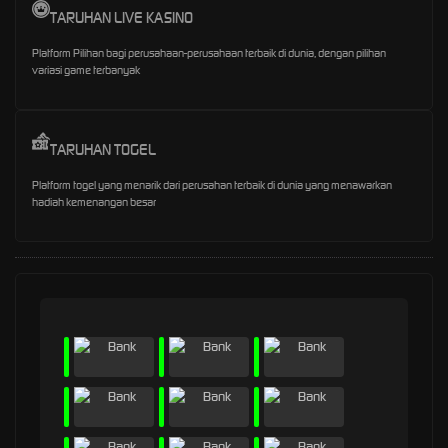
TARUHAN LIVE KASINO
Platform Pilihan bagi perusahaan-perusahaan terbaik di dunia, dengan pilihan
variasi game terbanyak
TARUHAN TOGEL
Platform togel yang menarik dari perusahan terbaik di dunia yang menawarkan
hadiah kemenangan besar