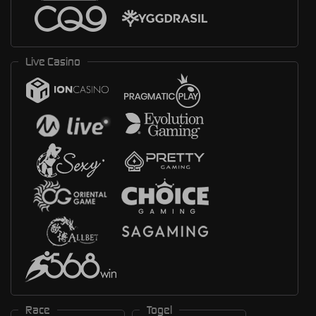
Live Casino
Race
Togel