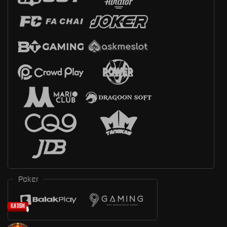
Poker