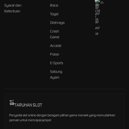
m
Syarat dan
Race
Ketentuan
Togel
Olahraga
Crash
Game
Arcade
Poker
E-Sports
Sabung
Ayam
TARUHAN SLOT
Penyedia slot online dengan beragam pilihan game menarik yang memudahkan
pemain untuk mencapai jackpot