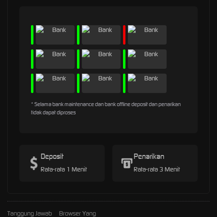
* Selama bank maintenance dan bank offline deposit dan penarikan
tidak dapat diproses
Deposit
Penarikan
Rata-rata 1 Menit
Rata-rata 3 Menit
Tanggung Jawab
Browser Yang