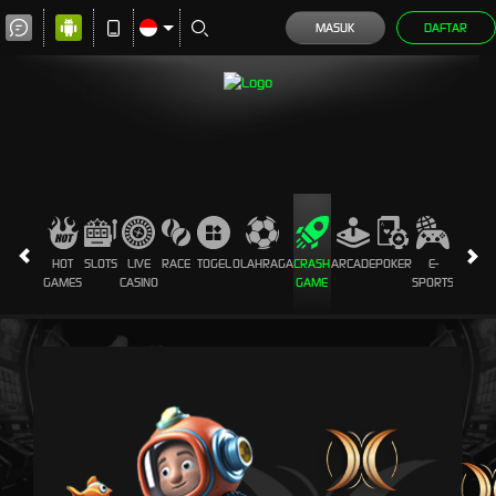
MASUK
DAFTAR
HOT
SLOTS
LIVE
RACE
TOGEL
OLAHRAGA
CRASH
ARCADE
POKER
E-
SABUN
GAMES
CASINO
GAME
SPORTS
AYAM