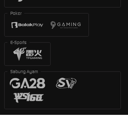
Poker
E-Sports
Sabung Ayam