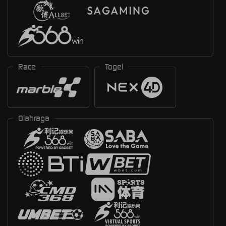
Race
Togel
Olahraga