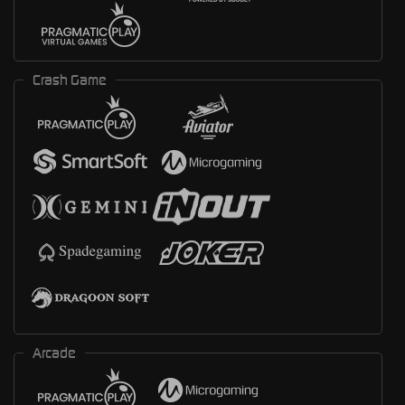
Crash Game
Arcade