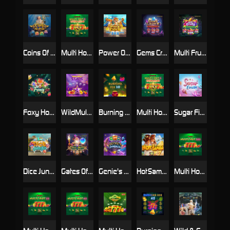
Coins Of Atlantis
Multi Hot 5 Super Wilds
Power Of Tiger
Gems Crown Charging Wilds
Multi Fruits Charging Wilds
Foxy Hot 20
WildMultiStar
Burning Ice 10
Multi Hot 5 Burn Wilds
Sugar Fiesta
Dice Jungle
Gates Of Merlyn
Genie's Bonanza
HotSamba
Multi Hot 10