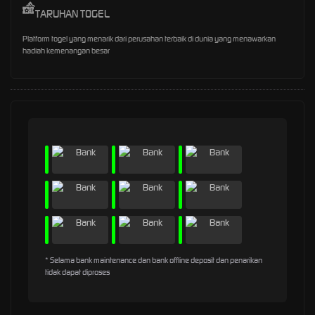
TARUHAN TOGEL
Platform togel yang menarik dari perusahan terbaik di dunia yang menawarkan
hadiah kemenangan besar
* Selama bank maintenance dan bank offline deposit dan penarikan
tidak dapat diproses