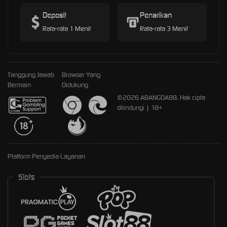
Deposit
Penarikan
Rata-rata 1 Menit
Rata-rata 3 Menit
Tanggung Jawab
Browser Yang
Bermain
Didukung
©2026 ABANGDA88. Hak cipta
dilindungi | 18+
Platform Penyedia Layanan
Slots