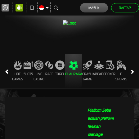
MASUK
DAFTAR
HOT
SLOTS
LIVE
RACE
TOGEL
OLAHRAGA
CRASH
ARCADE
POKER
E-
SABUN
GAMES
CASINO
GAME
SPORTS
AYAM
Platform Saba
adalah platform
taruhan
olahraga