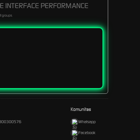
USE INTERFACE PERFORMANCE
ll groups.
Komunitas
800300576
Whatsapp
Facebook