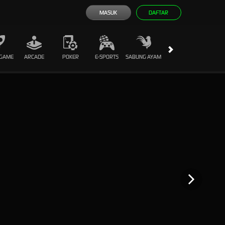
MASUK
DAFTAR
 GAME
ARCADE
POKER
E-SPORTS
SABUNG AYAM
PROMOSI