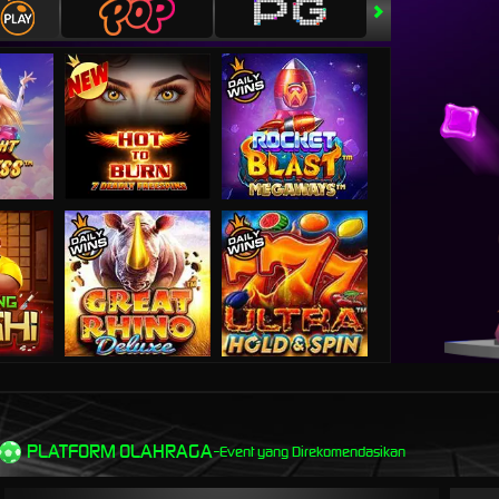
PLATFORM OLAHRAGA-
Event yang Direkomendasikan