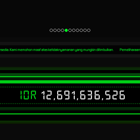
 Kami memohon maaf atas ketidaknyamanan yang mungkin ditimbulkan.
Pemeliharaan Terjadwal
IDR
12,691,636,526