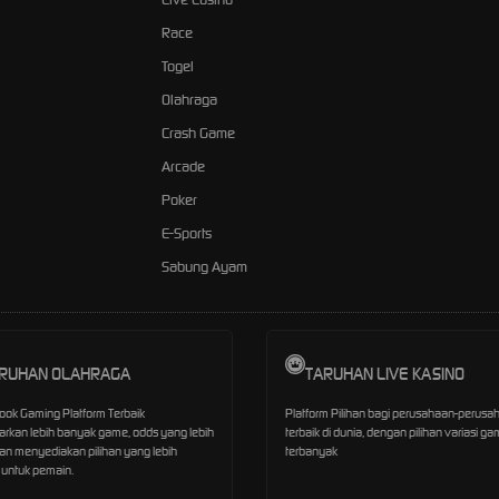
Race
Togel
Olahraga
Crash Game
Arcade
Poker
E-Sports
Sabung Ayam
RUHAN OLAHRAGA
TARUHAN LIVE KASINO
ook Gaming Platform Terbaik
Platform Pilihan bagi perusahaan-perusa
kan lebih banyak game, odds yang lebih
terbaik di dunia, dengan pilihan variasi g
 dan menyediakan pilihan yang lebih
terbanyak
untuk pemain.