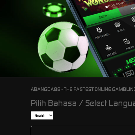
ABANGDA88 - THE FASTEST ONLINE GAMBLING 
Pilih Bahasa / Select Lang