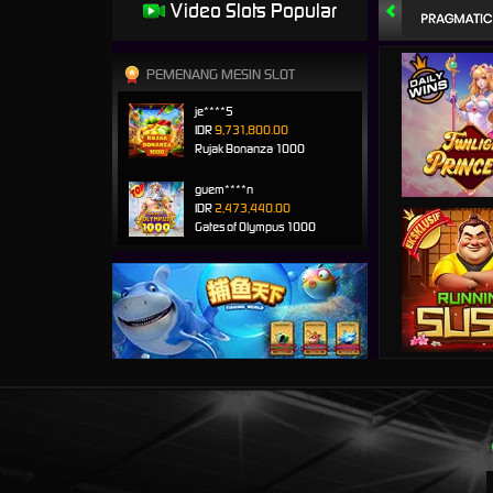
Video Slots Popular
PEMENANG MESIN SLOT
je****5
IDR
9,731,800.00
Rujak Bonanza 1000
guem****n
IDR
2,473,440.00
Gates of Olympus 1000
terser****0
IDR
1,825,320.00
Mahjong Wins 3 – Black
Scatter
a***7
IDR
1,565,550.00
Gates of Olympus Super
Scatter
je****5
IDR
1,185,870.00