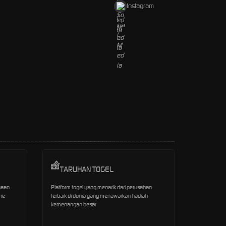
Instagram
TARUHAN TOGEL
haan
Platform togel yang menarik dari perusahan
ame
terbaik di dunia yang menawarkan hadiah
kemenangan besar